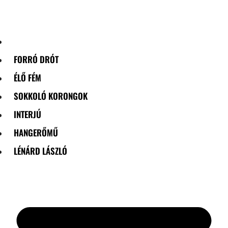
Skip
to
content
FORRÓ DRÓT
ÉLŐ FÉM
SOKKOLÓ KORONGOK
INTERJÚ
HANGERŐMŰ
LÉNÁRD LÁSZLÓ