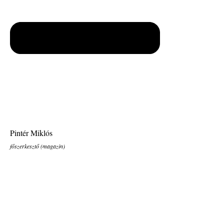
Pintér Miklós
főszerkesztő (magazin)