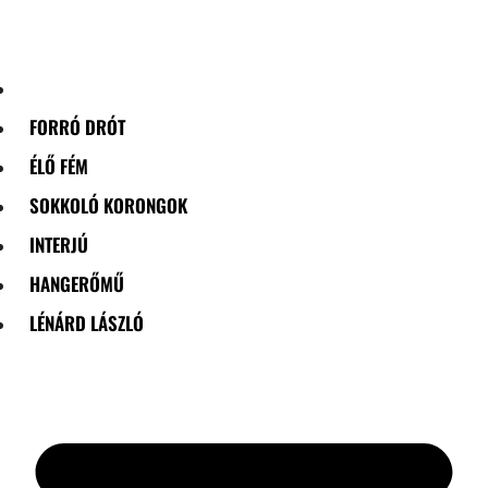
Skip
to
content
FORRÓ DRÓT
ÉLŐ FÉM
SOKKOLÓ KORONGOK
INTERJÚ
HANGERŐMŰ
LÉNÁRD LÁSZLÓ