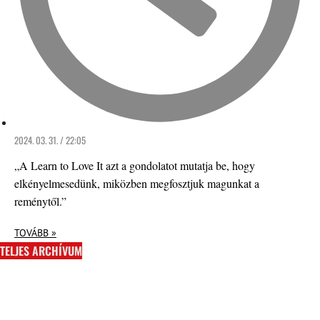
2024. 03. 31. / 22:05
„A Learn to Love It azt a gondolatot mutatja be, hogy
elkényelmesedünk, miközben megfosztjuk magunkat a
reménytől.”
TOVÁBB »
TELJES ARCHÍVUM