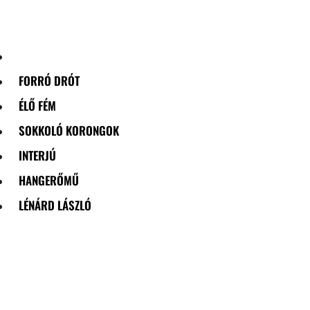
Skip
to
content
FORRÓ DRÓT
ÉLŐ FÉM
SOKKOLÓ KORONGOK
INTERJÚ
HANGERŐMŰ
LÉNÁRD LÁSZLÓ