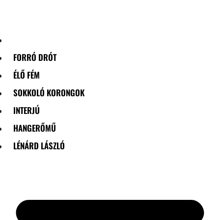
Skip
to
content
FORRÓ DRÓT
ÉLŐ FÉM
SOKKOLÓ KORONGOK
INTERJÚ
HANGERŐMŰ
LÉNÁRD LÁSZLÓ