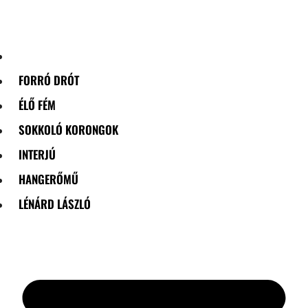
Skip
to
content
FORRÓ DRÓT
ÉLŐ FÉM
SOKKOLÓ KORONGOK
INTERJÚ
HANGERŐMŰ
LÉNÁRD LÁSZLÓ