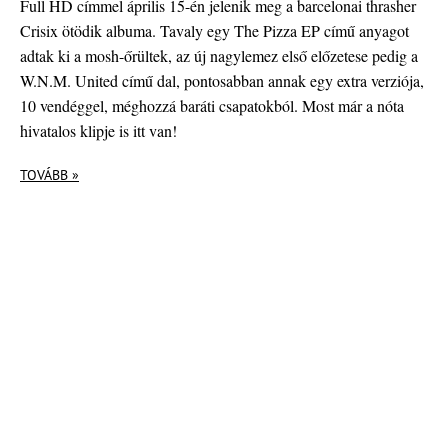
Full HD címmel április 15-én jelenik meg a barcelonai thrasher
Crisix ötödik albuma. Tavaly egy The Pizza EP című anyagot
adtak ki a mosh-őrültek, az új nagylemez első előzetese pedig a
W.N.M. United című dal, pontosabban annak egy extra verziója,
10 vendéggel, méghozzá baráti csapatokból. Most már a nóta
hivatalos klipje is itt van!
TOVÁBB »