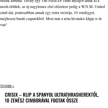
ötödik albuma. Tavaly egy The Pizza EP című anyagot adtak ki a
mosh-őrültek, az új nagylemez első előzetese pedig a W.N.M. United
című dal, pontosabban annak egy extra verziója, 10 vendéggel,
méghozzá baráti csapatokból. Most már a nóta hivatalos klipje is itt
van!
TOVÁBB »
CRISIX – KLIP A SPANYOL ULTRATHRASHEREKTŐL,
10 ZENÉSZ CIMBORÁVAL FOGTAK ÖSSZE