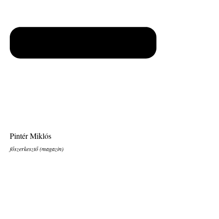
Pintér Miklós
főszerkesztő (magazin)