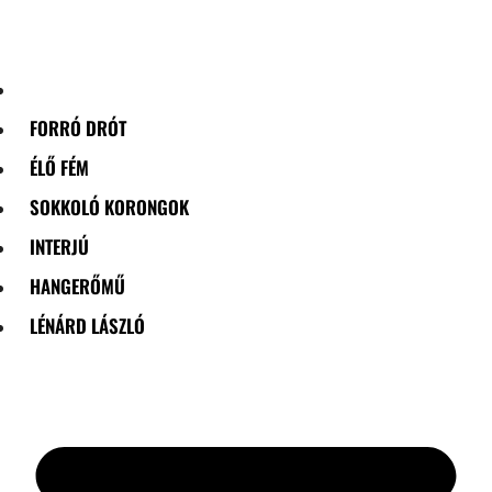
Skip
to
content
FORRÓ DRÓT
ÉLŐ FÉM
SOKKOLÓ KORONGOK
INTERJÚ
HANGERŐMŰ
LÉNÁRD LÁSZLÓ