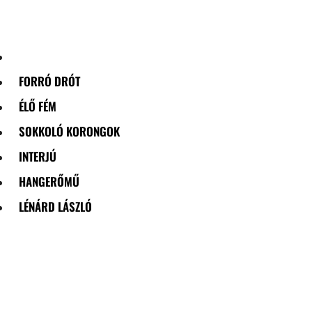
Skip
to
content
FORRÓ DRÓT
ÉLŐ FÉM
SOKKOLÓ KORONGOK
INTERJÚ
HANGERŐMŰ
LÉNÁRD LÁSZLÓ