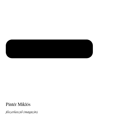
Pintér Miklós
főszerkesztő (magazin)