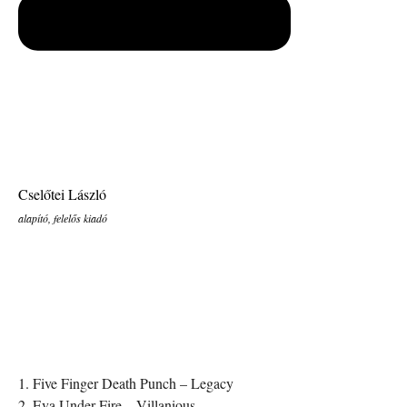
Cselőtei László
alapító, felelős kiadó
1. Five Finger Death Punch – Legacy
2. Eva Under Fire – Villanious