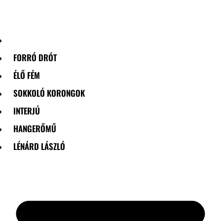
Skip
to
content
FORRÓ DRÓT
ÉLŐ FÉM
SOKKOLÓ KORONGOK
INTERJÚ
HANGERŐMŰ
LÉNÁRD LÁSZLÓ