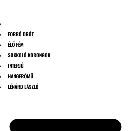
Skip
to
content
FORRÓ DRÓT
ÉLŐ FÉM
SOKKOLÓ KORONGOK
INTERJÚ
HANGERŐMŰ
LÉNÁRD LÁSZLÓ