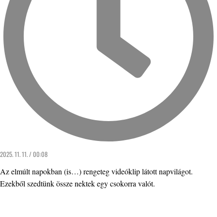
2025. 11. 11. / 00:08
Az elmúlt napokban (is…) rengeteg videóklip látott napvilágot.
Ezekből szedtünk össze nektek egy csokorra valót.