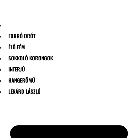
Skip
to
content
FORRÓ DRÓT
ÉLŐ FÉM
SOKKOLÓ KORONGOK
INTERJÚ
HANGERŐMŰ
LÉNÁRD LÁSZLÓ