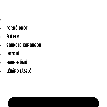
Skip
to
content
FORRÓ DRÓT
ÉLŐ FÉM
SOKKOLÓ KORONGOK
INTERJÚ
HANGERŐMŰ
LÉNÁRD LÁSZLÓ