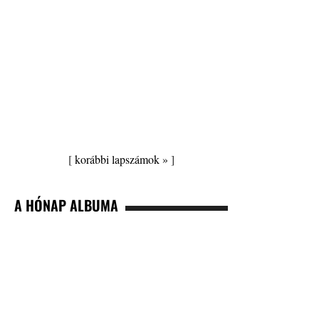
[
korábbi lapszámok »
]
A HÓNAP ALBUMA