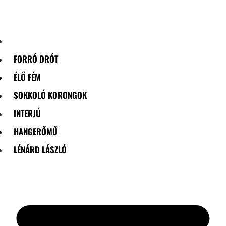
Skip
to
content
FORRÓ DRÓT
ÉLŐ FÉM
SOKKOLÓ KORONGOK
INTERJÚ
HANGERŐMŰ
LÉNÁRD LÁSZLÓ