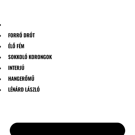
Skip
to
content
FORRÓ DRÓT
ÉLŐ FÉM
SOKKOLÓ KORONGOK
INTERJÚ
HANGERŐMŰ
LÉNÁRD LÁSZLÓ