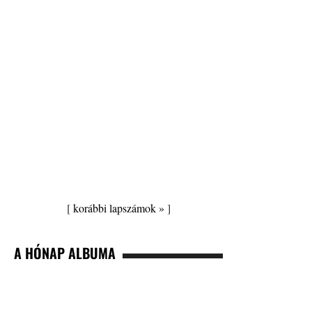
[
korábbi lapszámok »
]
A HÓNAP ALBUMA