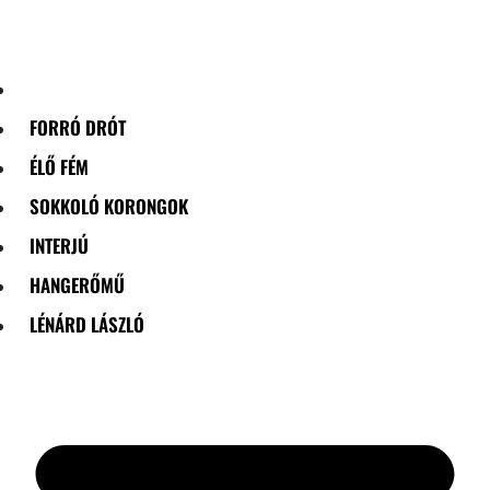
Skip
to
content
FORRÓ DRÓT
ÉLŐ FÉM
SOKKOLÓ KORONGOK
INTERJÚ
HANGERŐMŰ
LÉNÁRD LÁSZLÓ