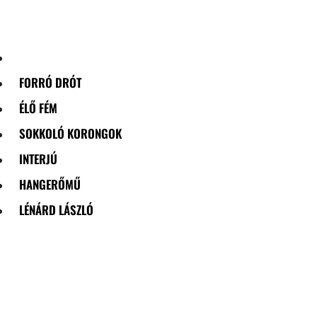
Skip
to
content
FORRÓ DRÓT
ÉLŐ FÉM
SOKKOLÓ KORONGOK
INTERJÚ
HANGERŐMŰ
LÉNÁRD LÁSZLÓ