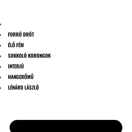
Skip
to
content
FORRÓ DRÓT
ÉLŐ FÉM
SOKKOLÓ KORONGOK
INTERJÚ
HANGERŐMŰ
LÉNÁRD LÁSZLÓ