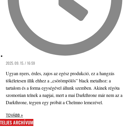
2025. 09. 15. / 16:59
Ugyan nyers, érdes, zajos az egész produkció, ez a hangzás
tökéletesen illik ehhez a „csörömpölős” black metalhoz: a
tartalom és a forma egységével állunk szemben. Akinek régóta
szomorúan telnek a napjai, mert a mai Darkthrone már nem az a
Darkthrone, tegyen egy próbát a Chelmno lemezével.
TOVÁBB »
TELJES ARCHÍVUM