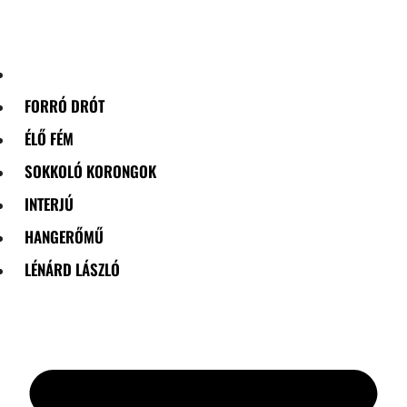
Skip
to
content
FORRÓ DRÓT
ÉLŐ FÉM
SOKKOLÓ KORONGOK
INTERJÚ
HANGERŐMŰ
LÉNÁRD LÁSZLÓ