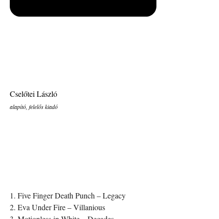
Cselőtei László
alapító, felelős kiadó
1. Five Finger Death Punch – Legacy
2. Eva Under Fire – Villanious
3. Motionless in White – Decades