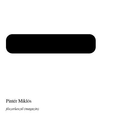
Pintér Miklós
főszerkesztő (magazin)