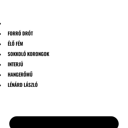
Skip
to
content
FORRÓ DRÓT
ÉLŐ FÉM
SOKKOLÓ KORONGOK
INTERJÚ
HANGERŐMŰ
LÉNÁRD LÁSZLÓ