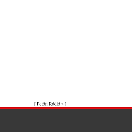
[
Petőfi Rádió »
]