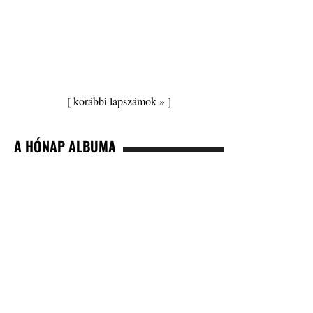
[
korábbi lapszámok »
]
A HÓNAP ALBUMA