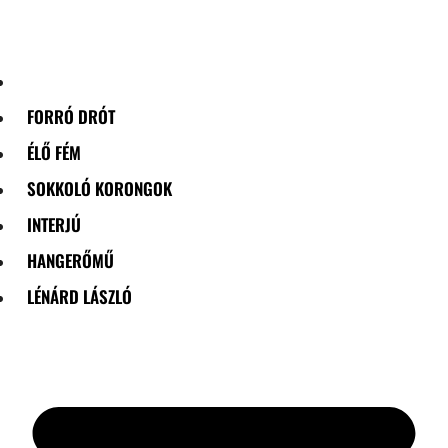
Skip
to
content
FORRÓ DRÓT
ÉLŐ FÉM
SOKKOLÓ KORONGOK
INTERJÚ
HANGERŐMŰ
LÉNÁRD LÁSZLÓ