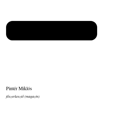
Pintér Miklós
főszerkesztő (magazin)