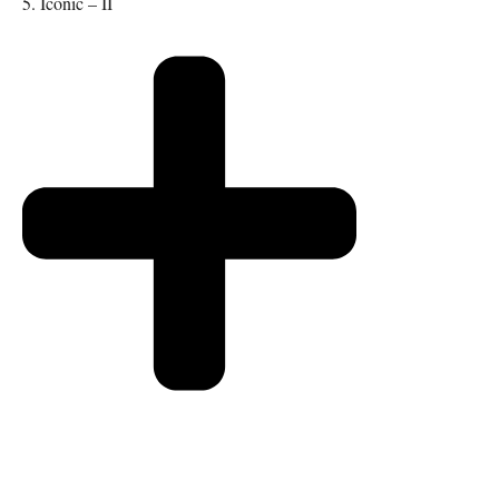
5. Iconic – II