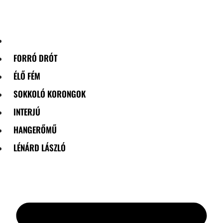
Skip
to
content
FORRÓ DRÓT
ÉLŐ FÉM
SOKKOLÓ KORONGOK
INTERJÚ
HANGERŐMŰ
LÉNÁRD LÁSZLÓ