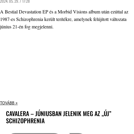
2024. 05. 29. / 17:28
A Bestial Devastation EP és a Morbid Visions album után ezúttal az
1987-es Schizophrenia került terítékre, amelynek felújított változata
június 21-én fog megjelenni.
TOVÁBB »
CAVALERA – JÚNIUSBAN JELENIK MEG AZ „ÚJ”
SCHIZOPHRENIA