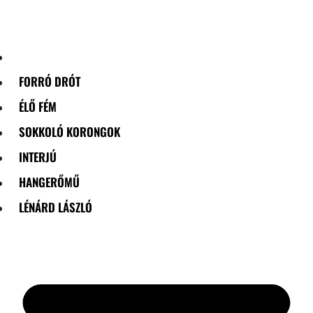
Skip
to
content
FORRÓ DRÓT
ÉLŐ FÉM
SOKKOLÓ KORONGOK
INTERJÚ
HANGERŐMŰ
LÉNÁRD LÁSZLÓ