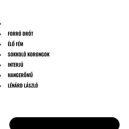
Skip
to
content
FORRÓ DRÓT
ÉLŐ FÉM
SOKKOLÓ KORONGOK
INTERJÚ
HANGERŐMŰ
LÉNÁRD LÁSZLÓ