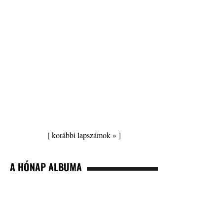
[
korábbi lapszámok »
]
A HÓNAP ALBUMA