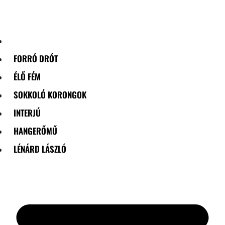
Skip
to
content
FORRÓ DRÓT
ÉLŐ FÉM
SOKKOLÓ KORONGOK
INTERJÚ
HANGERŐMŰ
LÉNÁRD LÁSZLÓ