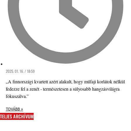
2025. 01. 16. / 18:59
„A finnországi kvartett azért alakult, hogy műfaji korlátok nélkül
fedezze fel a zenét - természetesen a súlyosabb hangzásvilágra
fókuszálva.”
TOVÁBB »
TELJES ARCHÍVUM