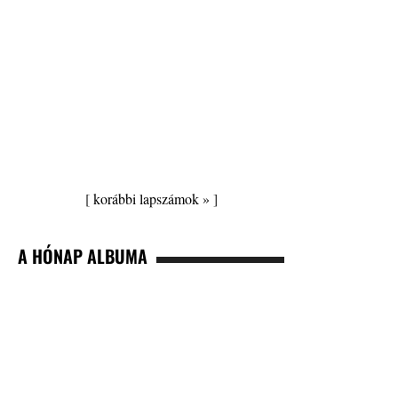
[
korábbi lapszámok »
]
A HÓNAP ALBUMA