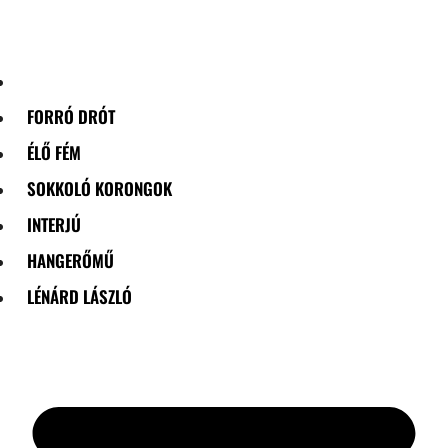
Skip
to
content
FORRÓ DRÓT
ÉLŐ FÉM
SOKKOLÓ KORONGOK
INTERJÚ
HANGERŐMŰ
LÉNÁRD LÁSZLÓ