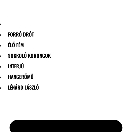
Skip
to
content
FORRÓ DRÓT
ÉLŐ FÉM
SOKKOLÓ KORONGOK
INTERJÚ
HANGERŐMŰ
LÉNÁRD LÁSZLÓ