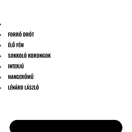
Skip
to
content
FORRÓ DRÓT
ÉLŐ FÉM
SOKKOLÓ KORONGOK
INTERJÚ
HANGERŐMŰ
LÉNÁRD LÁSZLÓ