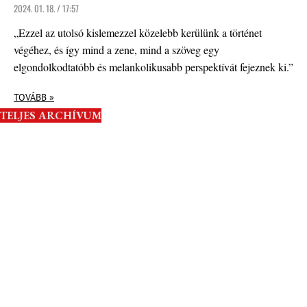
2024. 01. 18. / 17:57
„Ezzel az utolsó kislemezzel közelebb kerülünk a történet
végéhez, és így mind a zene, mind a szöveg egy
elgondolkodtatóbb és melankolikusabb perspektívát fejeznek ki.”
TOVÁBB »
TELJES ARCHÍVUM