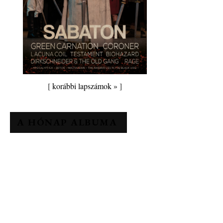
[
korábbi lapszámok »
]
A HÓNAP ALBUMA