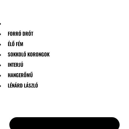
Skip
to
content
FORRÓ DRÓT
ÉLŐ FÉM
SOKKOLÓ KORONGOK
INTERJÚ
HANGERŐMŰ
LÉNÁRD LÁSZLÓ