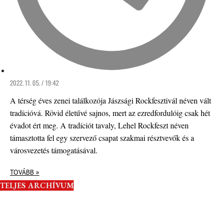
2022. 11. 05. / 19:42
A térség éves zenei találkozója Jászsági Rockfesztivál néven vált
tradícióvá. Rövid életűvé sajnos, mert az ezredfordulóig csak hét
évadot ért meg. A tradíciót tavaly, Lehel Rockfeszt néven
támasztotta fel egy szervező csapat szakmai résztvevők és a
városvezetés támogatásával.
TOVÁBB »
TELJES ARCHÍVUM