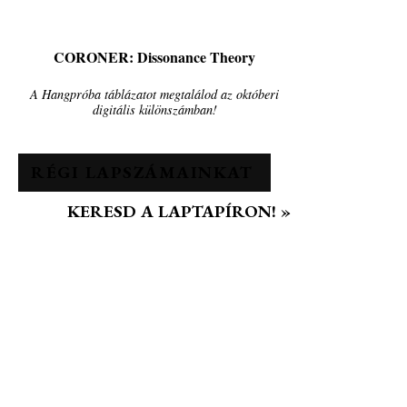
CORONER: Dissonance Theory
A Hangpróba táblázatot megtalálod az októberi
digitális különszámban!
RÉGI LAPSZÁMAINKAT
KERESD A LAPTAPÍRON! »