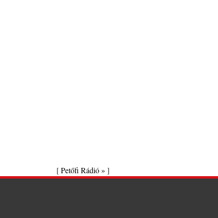
[
Petőfi Rádió »
]