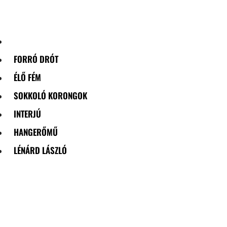
Skip
to
content
FORRÓ DRÓT
ÉLŐ FÉM
SOKKOLÓ KORONGOK
INTERJÚ
HANGERŐMŰ
LÉNÁRD LÁSZLÓ