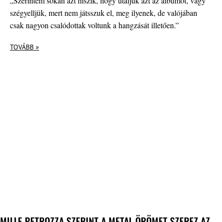
„Szerintem sokan azt hiszik, hogy utáljuk azt az albumot, vagy
szégyelljük, mert nem játsszuk el, meg ilyenek, de valójában
csak nagyon csalódottak voltunk a hangzását illetően.”
TOVÁBB »
MILLE PETROZZA SZERINT A METAL ÖRÖMET SZEREZ AZ