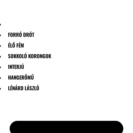
Skip
to
content
FORRÓ DRÓT
ÉLŐ FÉM
SOKKOLÓ KORONGOK
INTERJÚ
HANGERŐMŰ
LÉNÁRD LÁSZLÓ