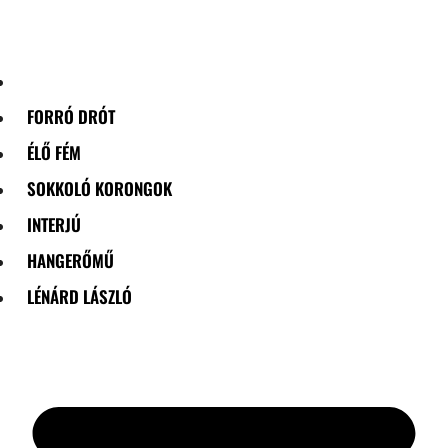
Skip
to
content
FORRÓ DRÓT
ÉLŐ FÉM
SOKKOLÓ KORONGOK
INTERJÚ
HANGERŐMŰ
LÉNÁRD LÁSZLÓ