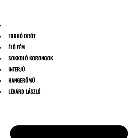
Skip
to
content
FORRÓ DRÓT
ÉLŐ FÉM
SOKKOLÓ KORONGOK
INTERJÚ
HANGERŐMŰ
LÉNÁRD LÁSZLÓ