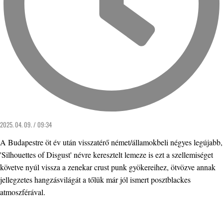
2025. 04. 09. / 09:34
A Budapestre öt év után visszatérő német/államokbeli négyes legújabb,
'Silhouettes of Disgust' névre keresztelt lemeze is ezt a szellemiséget
követve nyúl vissza a zenekar crust punk gyökereihez, ötvözve annak
jellegzetes hangzásvilágát a tőlük már jól ismert posztblackes
atmoszférával.