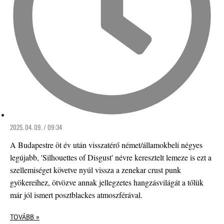
2025. 04. 09. / 09:34
A Budapestre öt év után visszatérő német/államokbeli négyes
legújabb, 'Silhouettes of Disgust' névre keresztelt lemeze is ezt a
szellemiséget követve nyúl vissza a zenekar crust punk
gyökereihez, ötvözve annak jellegzetes hangzásvilágát a tőlük
már jól ismert posztblackes atmoszférával.
TOVÁBB »