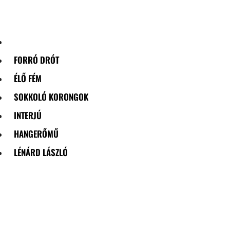
Skip
to
content
FORRÓ DRÓT
ÉLŐ FÉM
SOKKOLÓ KORONGOK
INTERJÚ
HANGERŐMŰ
LÉNÁRD LÁSZLÓ