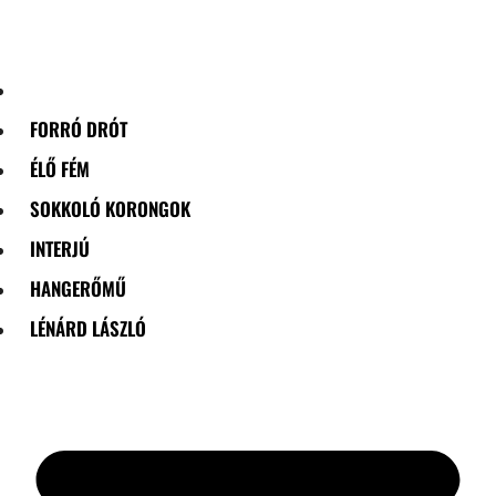
Skip
to
content
FORRÓ DRÓT
ÉLŐ FÉM
SOKKOLÓ KORONGOK
INTERJÚ
HANGERŐMŰ
LÉNÁRD LÁSZLÓ