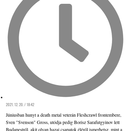
2021. 12. 20. / 18:42
Júniusban hunyt a death metal veterán Fleshcrawl frontembere,
Sven "Svenson" Gross, utódja pedig Borisz Sarafutgyinov lett
Budapestről, akit olyan hazai csapatok éléről ismerhetsz, mint a