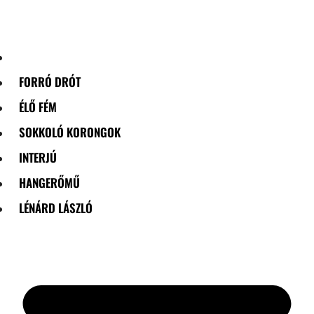
Skip
to
content
FORRÓ DRÓT
ÉLŐ FÉM
SOKKOLÓ KORONGOK
INTERJÚ
HANGERŐMŰ
LÉNÁRD LÁSZLÓ