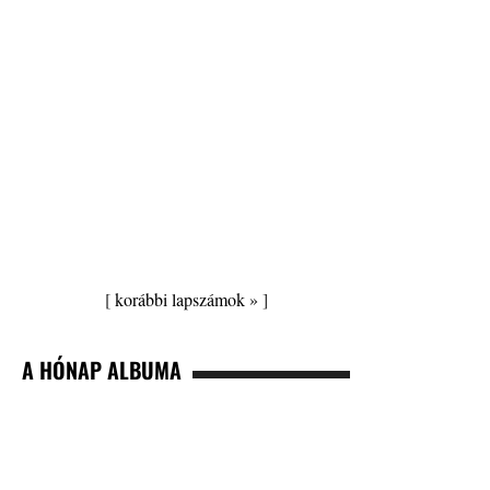
[
korábbi lapszámok »
]
A HÓNAP ALBUMA