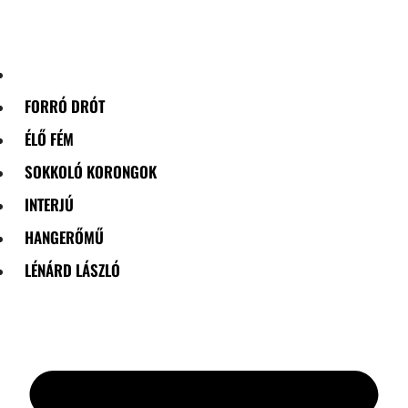
Skip
to
content
FORRÓ DRÓT
ÉLŐ FÉM
SOKKOLÓ KORONGOK
INTERJÚ
HANGERŐMŰ
LÉNÁRD LÁSZLÓ