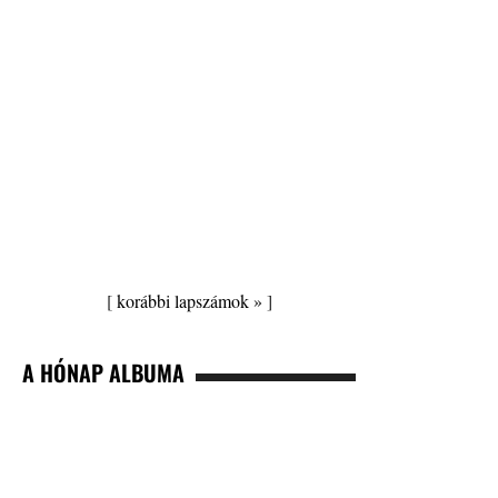
[
korábbi lapszámok »
]
A HÓNAP ALBUMA