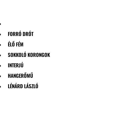
Skip
to
content
FORRÓ DRÓT
ÉLŐ FÉM
SOKKOLÓ KORONGOK
INTERJÚ
HANGERŐMŰ
LÉNÁRD LÁSZLÓ