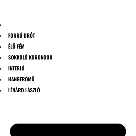
Skip
to
content
FORRÓ DRÓT
ÉLŐ FÉM
SOKKOLÓ KORONGOK
INTERJÚ
HANGERŐMŰ
LÉNÁRD LÁSZLÓ