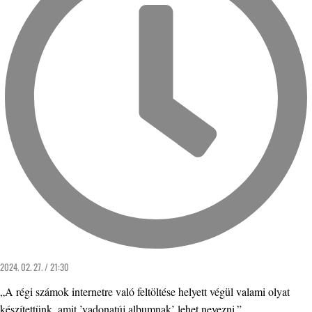
2024. 02. 27. / 21:30
„A régi számok internetre való feltöltése helyett végül valami olyat
készítettünk, amit ’vadonatúj albumnak’ lehet nevezni.”