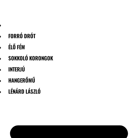
Skip
to
content
FORRÓ DRÓT
ÉLŐ FÉM
SOKKOLÓ KORONGOK
INTERJÚ
HANGERŐMŰ
LÉNÁRD LÁSZLÓ