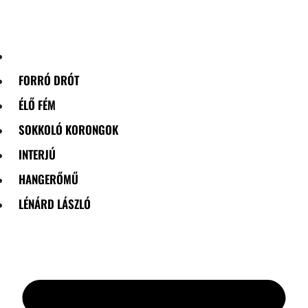
Skip
to
content
FORRÓ DRÓT
ÉLŐ FÉM
SOKKOLÓ KORONGOK
INTERJÚ
HANGERŐMŰ
LÉNÁRD LÁSZLÓ