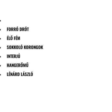
Skip
to
content
FORRÓ DRÓT
ÉLŐ FÉM
SOKKOLÓ KORONGOK
INTERJÚ
HANGERŐMŰ
LÉNÁRD LÁSZLÓ