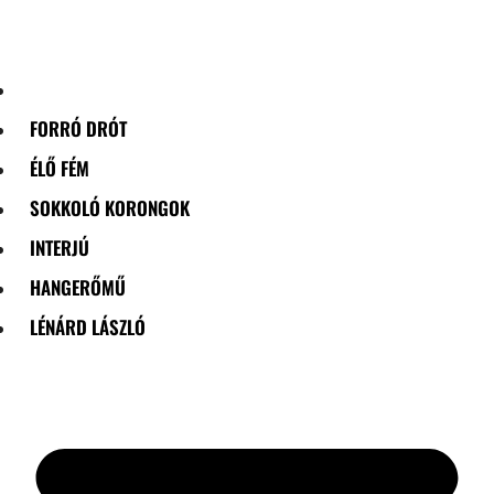
Skip
to
content
FORRÓ DRÓT
ÉLŐ FÉM
SOKKOLÓ KORONGOK
INTERJÚ
HANGERŐMŰ
LÉNÁRD LÁSZLÓ