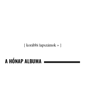
[
korábbi lapszámok »
]
A HÓNAP ALBUMA