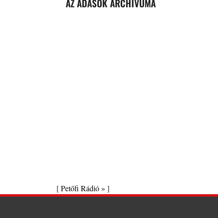
AZ ADÁSOK ARCHÍVUMA
[
Petőfi Rádió »
]