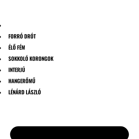
Skip
to
content
FORRÓ DRÓT
ÉLŐ FÉM
SOKKOLÓ KORONGOK
INTERJÚ
HANGERŐMŰ
LÉNÁRD LÁSZLÓ