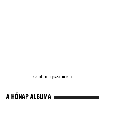
[
korábbi lapszámok »
]
A HÓNAP ALBUMA