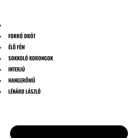
Skip
to
content
FORRÓ DRÓT
ÉLŐ FÉM
SOKKOLÓ KORONGOK
INTERJÚ
HANGERŐMŰ
LÉNÁRD LÁSZLÓ