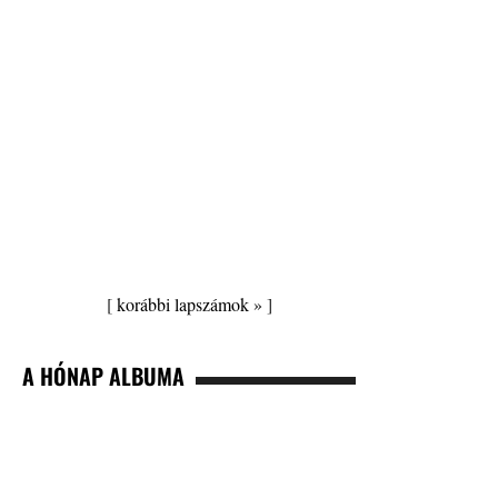
[
korábbi lapszámok »
]
A HÓNAP ALBUMA