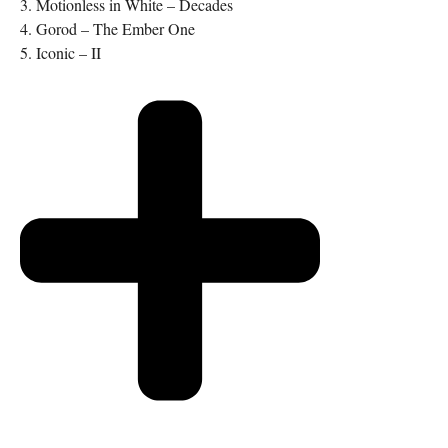
3. Motionless in White – Decades
4. Gorod – The Ember One
5. Iconic – II