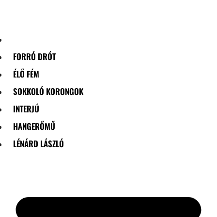
Skip
to
content
FORRÓ DRÓT
ÉLŐ FÉM
SOKKOLÓ KORONGOK
INTERJÚ
HANGERŐMŰ
LÉNÁRD LÁSZLÓ