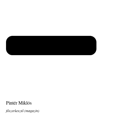
Pintér Miklós
főszerkesztő (magazin)