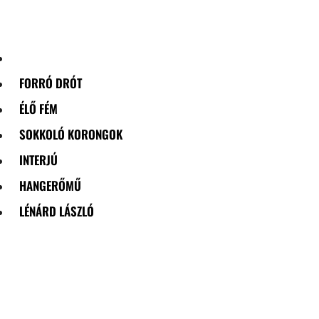
Skip
to
content
FORRÓ DRÓT
ÉLŐ FÉM
SOKKOLÓ KORONGOK
INTERJÚ
HANGERŐMŰ
LÉNÁRD LÁSZLÓ