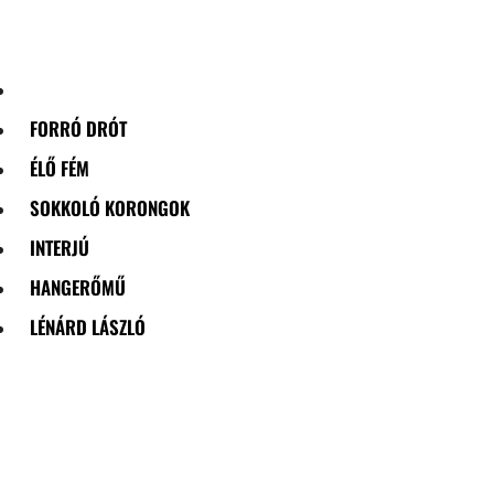
Skip
to
content
FORRÓ DRÓT
ÉLŐ FÉM
SOKKOLÓ KORONGOK
INTERJÚ
HANGERŐMŰ
LÉNÁRD LÁSZLÓ