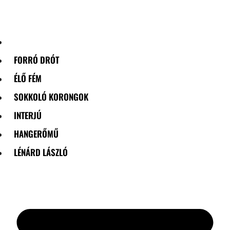
Skip
to
content
FORRÓ DRÓT
ÉLŐ FÉM
SOKKOLÓ KORONGOK
INTERJÚ
HANGERŐMŰ
LÉNÁRD LÁSZLÓ