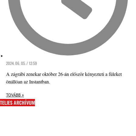
2024. 06. 05. / 12:59
A zágrábi zenekar október 26-án először kényezteti a füleket
önállóan az Instantban.
TOVÁBB »
TELJES ARCHÍVUM