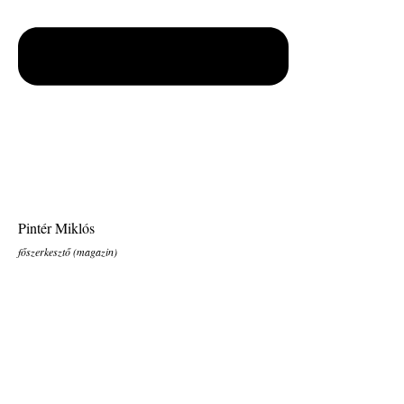
Pintér Miklós
főszerkesztő (magazin)