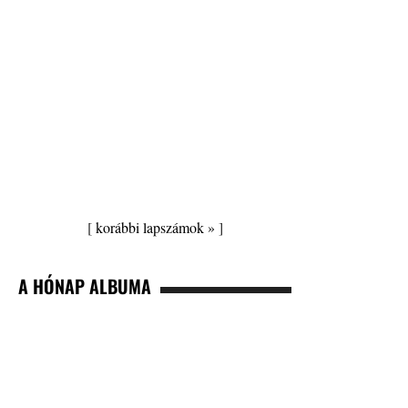
[
korábbi lapszámok »
]
A HÓNAP ALBUMA