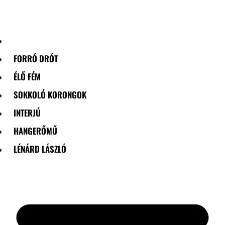
Skip
to
content
FORRÓ DRÓT
ÉLŐ FÉM
SOKKOLÓ KORONGOK
INTERJÚ
HANGERŐMŰ
LÉNÁRD LÁSZLÓ