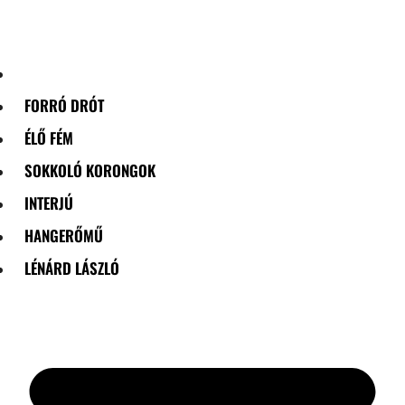
Skip
to
content
FORRÓ DRÓT
ÉLŐ FÉM
SOKKOLÓ KORONGOK
INTERJÚ
HANGERŐMŰ
LÉNÁRD LÁSZLÓ