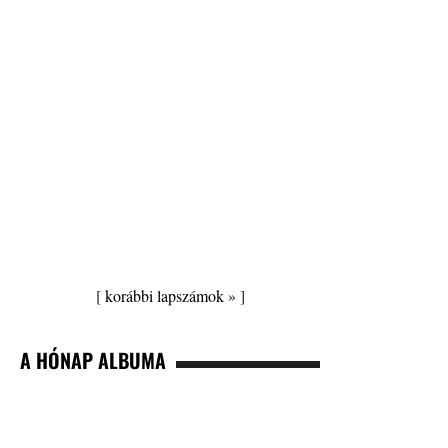
[
korábbi lapszámok »
]
A HÓNAP ALBUMA